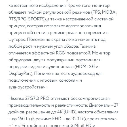
качественного изображения. Кроме того, монитор
обладает гибкой регулировкой режимов (FPS, MOBA,
RTS/RPG, SPORTS), а также настраиваемой системой
прицела, которая позволяет адаптировать вид
прицельной сетки в режиме реального времени в
шутерах. Положение экрана легко изменить под
любой рост и нужный угол обзора. Техника
отличается эффектной RGB-подсветкой. Монитор
оборудован двумя популярными портами для
передачи видео- и аудиосигнала (HDMI 2.0 и
DisplayPort). Помимо них, есть аудиовыход для
подключения к игровым консолям и
аудиоустройствам.
Hisense 27G7Q PRO отличают бескомпромиссная
производительность и реалистичность. Диагональ – 27
дюймов, разрешение до 4K (UHD), частота обновления
– до 160 Гц (в режиме FHD – до 320 Гц), время отклика
– 1 мс. Устройство с подсветкой MiniLED и