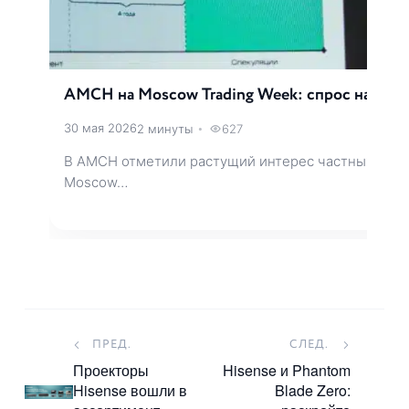
AMCH на Moscow Trading Week: спрос на венч
30 мая 2026
2 минуты
•
627
В AMCH отметили растущий интерес частных инвес
Moscow…
ПРЕД.
СЛЕД.
Проекторы
Hisense и Phantom
Hisense вошли в
Blade Zero: