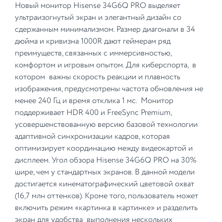
Новый монитор Hisense 34G6Q PRO выделяет
ультраизогнутый экран и элегантный дизайн со
сдержанным минимализмом. Размер диагонали в 34
дюйма и кривизна 1000R дают геймерам ряд
преимуществ, связанных с иммерсивностью,
комфортом и игровым опытом. Для киберспорта, в
котором важны скорость реакции и плавность
изображения, предусмотрены частота обновления не
менее 240 Гц и время отклика 1 мс. Монитор
поддерживает HDR 400 и FreeSync Premium,
усовершенствованную версию базовой технологии
адаптивной синхронизации кадров, которая
оптимизирует координацию между видеокартой и
дисплеем. Угол обзора Hisense 34G6Q PRO на 30%
шире, чем у стандартных экранов. В данной модели
достигается кинематографический цветовой охват
(16,7 млн оттенков). Кроме того, пользователь может
включить режим «картинка в картинке» и разделить
экран для удобства выполнения нескольких