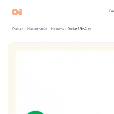
Ра
Главная
Маркетплейс
Новости
ГлобалВЛАД.ру
⟩
⟩
⟩