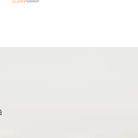
12.314
₽
13.656
₽
а