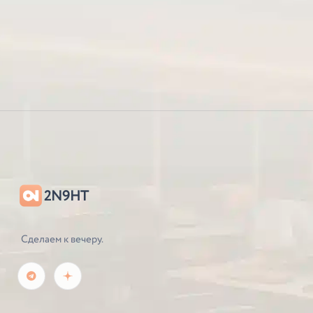
2N9HT
Сделаем к вечеру.