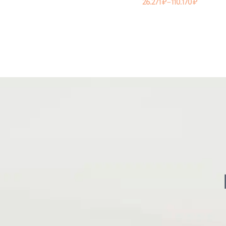
26.271
₽
–
110.170
₽