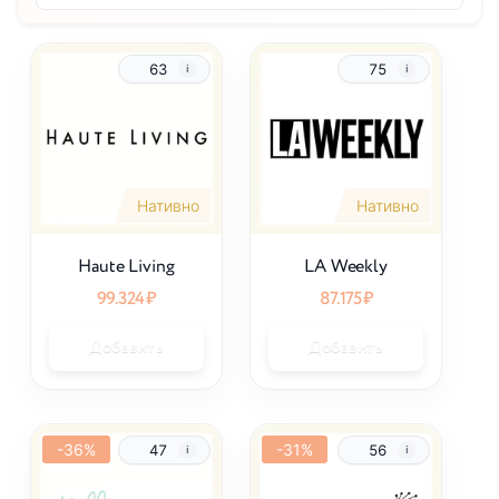
63
75
Нативно
Нативно
Haute Living
LA Weekly
99.324
₽
87.175
₽
Добавить
Добавить
-36%
-31%
47
56