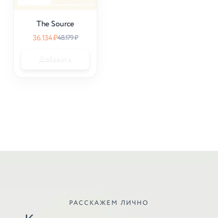
The Source
36.134
₽
48.179
₽
Добавить
РАССКАЖЕМ ЛИЧНО