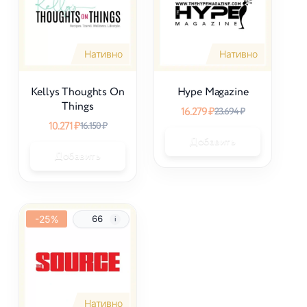
Нативно
Нативно
Kellys Thoughts On
Hype Magazine
Things
16.279
₽
23.694
₽
10.271
₽
16.150
₽
Добавить
Добавить
-25%
66
Нативно