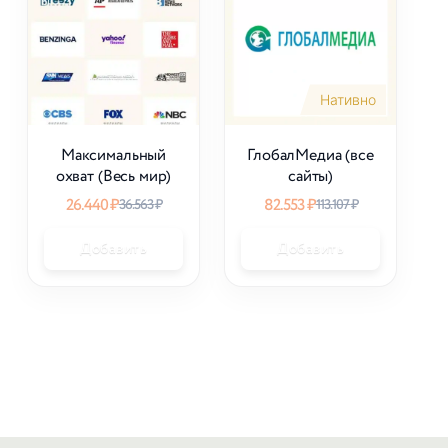
Нативно
Максимальный
ГлобалМедиа (все
охват (Весь мир)
сайты)
26.440
₽
82.553
₽
36.563
₽
113.107
₽
Добавить
Добавить