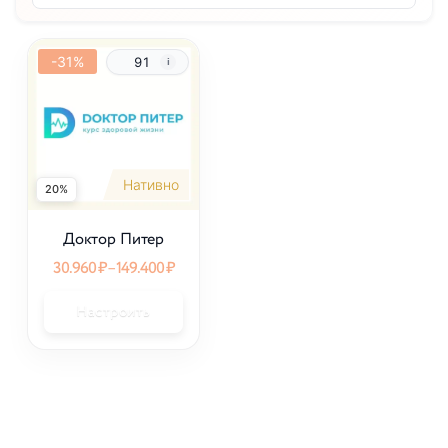
-31%
91
Нативно
20%
Доктор Питер
30.960
₽
–
149.400
₽
Настроить