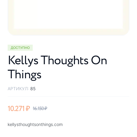
ДОСТУПНО
Kellys Thoughts On
Things
АРТИКУЛ:
85
10.271
₽
16.150
₽
kellysthoughtsonthings.com