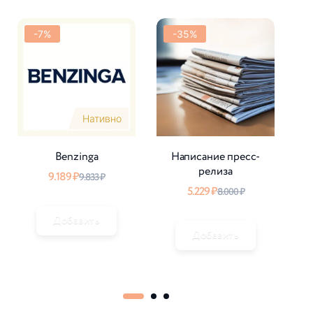
-7%
-35%
Нативно
Benzinga
Написание пресс-
релиза
9.189
₽
9.833
₽
5.229
₽
8.000
₽
Добавить
Добавить