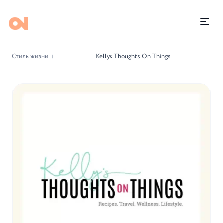
Стиль жизни
Kellys Thoughts On Things
⟩
-36%