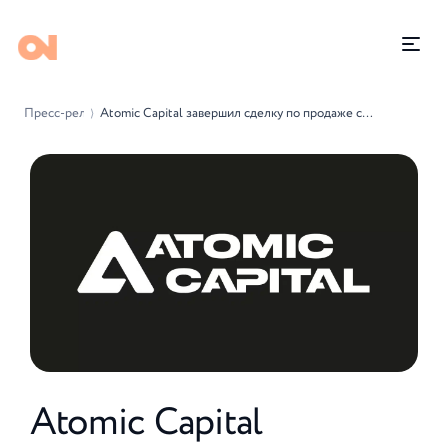
Пресс-релизы
Atomic Capital завершил сделку по продаже сети UFirst — лидера рынка языкового образования
⟩
Atomic Capital