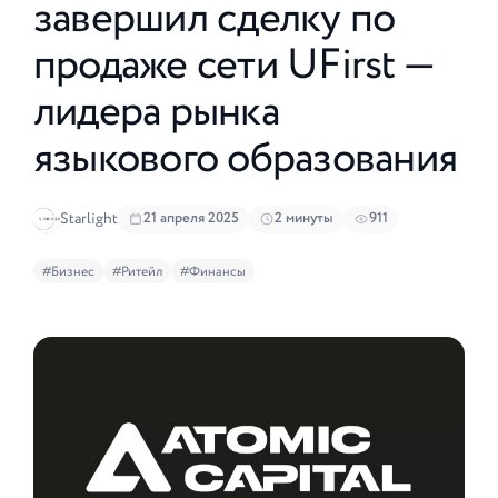
завершил сделку по
продаже сети UFirst —
лидера рынка
языкового образования
Starlight
21 апреля 2025
2 минуты
911
#Бизнес
#Ритейл
#Финансы