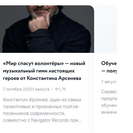
«Мир спасут волонтёры» — новый
Обучение на
музыкальный гимн настоящих
— получение
героев от Константина Арсенева
7 августа 2024
2
7 октября 2025
1 минута
•
1,7K
Сервисный це
предлагает в
Константин Арсенев, один из самых
обучение по 
талантливых и признанных поэтов-
инженера. За
песенников современности,
совместно с Navigator Records при…