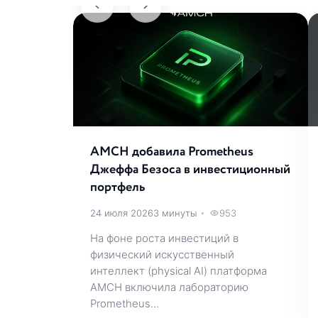
AMCH добавила Prometheus
Джеффа Безоса в инвестиционный
портфель
24 июля 2026
3 минуты
•
953
На фоне роста инвестиций в
физический искусственный
интеллект (physical AI) платформа
AMCH включила лабораторию
Prometheus…