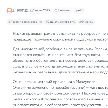
Zmi001122
1 июня 2025
3 минуты
421
#Право и регулирование
#Социальные проекты
#Финансы
Низкая правовая грамотность, нехватка ресурсов и неп
превращает получение социальной поддержки в насто
Для многих семей, особенно в новых регионах Росси
становится серьёзным испытанием. Эти трудности — не 
объективных обстоятельств: несовершенства процессо
сферы. В условиях, когда законодательная система тол
механизмы их реализации, даже положенные меры под
Одна из таких историй произошла в Мариуполе.
Ольга (имя изменено по просьбе героини) — мать шесте
стала опорой для своей большой семьи. Несколько её
медицинского наблюдения и постоянного внимания. К
многодетности, она собрала весь пакет документов — ка