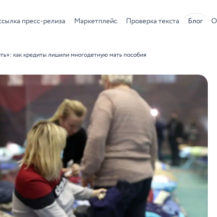
ссылка пресс-релиза
Маркетплейс
Проверка текста
Блог
О
ить»: как кредиты лишили многодетную мать пособия