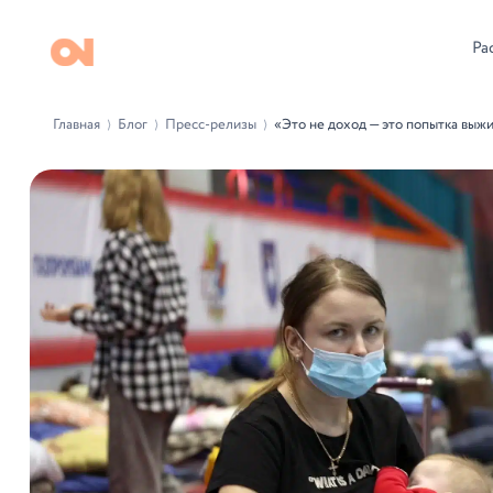
Ра
Главная
Блог
Пресс-релизы
«Это не доход — это попытка выж
⟩
⟩
⟩