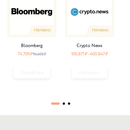
Нативно
Нативно
Bloomberg
Crypto News
74.709
₽
100.871
₽
–
400.847
₽
96.605
₽
Подробнее
Настроить