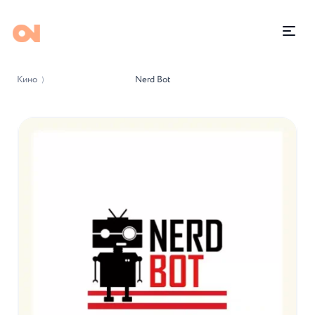
Кино
Nerd Bot
⟩
-4%