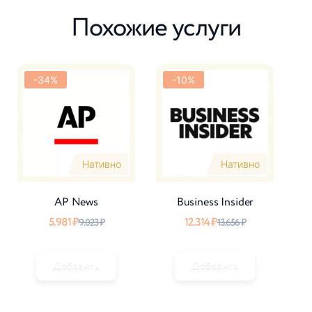
Похожие услуги
-34%
-10%
Нативно
Нативно
2
AP News
Business Insider
5.981
₽
12.314
₽
9.023
₽
13.656
₽
Добавить
Добавить