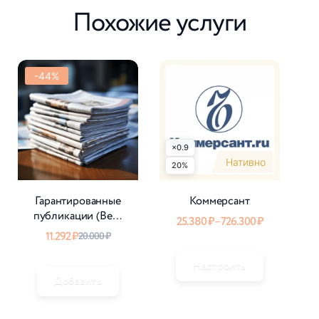
Похожие услуги
-44%
×0.9
Нативно
20%
2
Гарантированные
Коммерсант
публикации (Весь
25.380
₽
–
726.300
₽
мир)
11.292
₽
20.000
₽
Настроить
Добавить