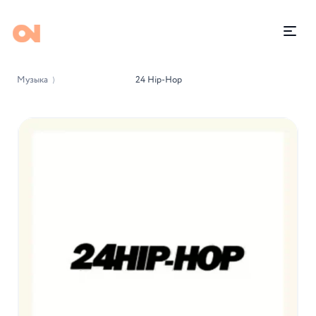
Музыка
24 Hip-Hop
⟩
-32%