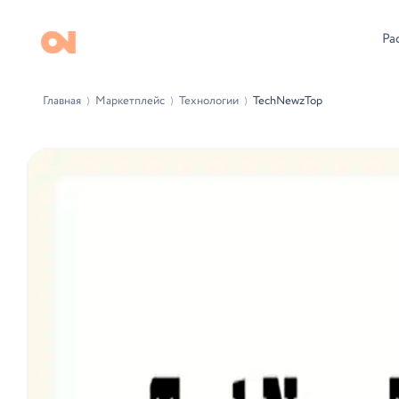
Ра
Главная
Маркетплейс
Технологии
TechNewzTop
⟩
⟩
⟩
-11%