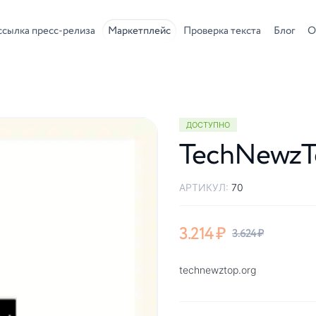
ссылка пресс-релиза
Маркетплейс
Проверка текста
Блог
О
ДОСТУПНО
TechNewzT
АРТИКУЛ:
70
3.214
₽
3.624
₽
technewztop.org