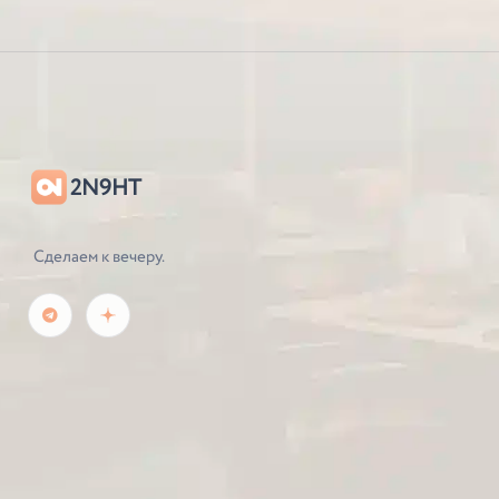
2N9HT
Сделаем к вечеру.