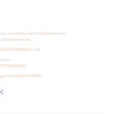
msc-russia/shop?artistUserName=msc-
rtOrder=relevant
47960403287080964?s=20
elsInc
7397224326101/
h/?igshid=YmMyMTA2M2Y=