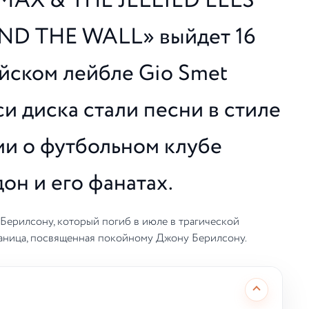
«MAX & THE JELLIED EELS
IND THE WALL» выйдет 16
ийском лейбле Gio Smet
си диска стали песни в стиле
ми о футбольном клубе
он и его фанатах.
Берилсону, который погиб в июле в трагической
раница, посвященная покойному Джону Берилсону.