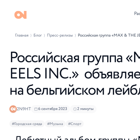
Ра
Главная
Блог
Пресс-релизы
Российская группа «MAX & THE JE
⟩
⟩
⟩
Российская группа 
EELS INC.» объявляе
на бельгийском лейб
2N9HT
6 сентября 2023
2 минуты
#Городская среда
#Музыка
#Спорт