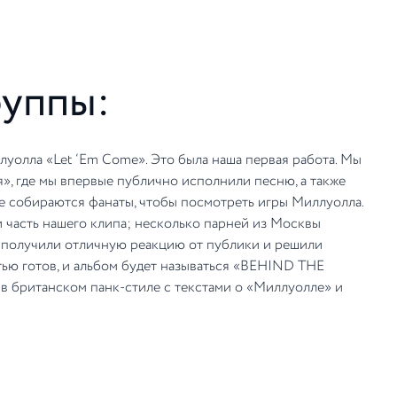
руппы:
луолла «Let ‘Еm Come». Это была наша первая работа. Мы
», где мы впервые публично исполнили песню, а также
де собираются фанаты, чтобы посмотреть игры Миллуолла.
и часть нашего клипа; несколько парней из Москвы
Мы получили отличную реакцию от публики и решили
стью готов, и альбом будет называться «BEHIND THE
а в британском панк-стиле с текстами о «Миллуолле» и