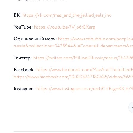
ВК
:
https://vk.com/max_and_the_jellied_eels_inc
YouTube
:
https://youtu.be/7V_o6rEXarg
Официальный мерч
:
https://www.redbubble.com/people/
russia&collections=3478944&iaCode=all-departments&so
Твиттер
:
https://twitter.com/MillwallRussia/status/16
Facebook
:
https://www.facebook.com/MaxAndTheJelliedE
https://www.facebook.com/100003747180435/videos/665
Instagram
:
https://www.instagram.com/reel/CrJEagnKK_