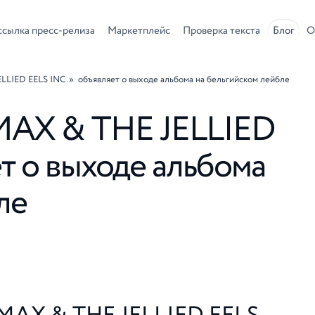
ссылка пресс-релиза
Маркетплейс
Проверка текста
Блог
О
LLIED EELS INC.» объявляет о выходе альбома на бельгийском лейбле
«MAX & THE JELLIED
т о выходе альбома
ле